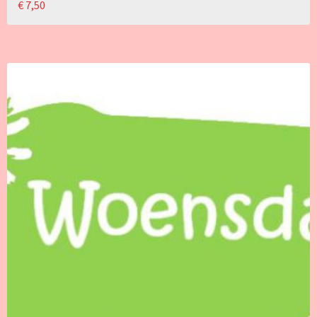
€
7,50